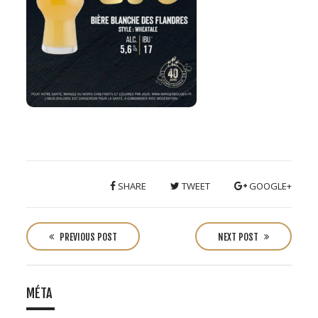
SHARE
TWEET
GOOGLE+
P
o
PREVIOUS POST
NEXT POST
s
t
n
MÉTA
a