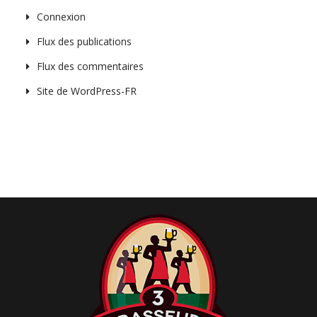
v
Connexion
i
Flux des publications
g
a
Flux des commentaires
t
Site de WordPress-FR
i
o
n