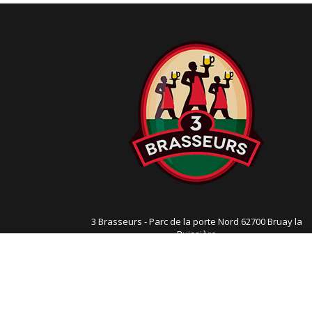
i
g
a
t
i
o
n
3 Brasseurs - Parc de la porte Nord 62700 Bruay la
Buissière
03 21 54 71 35
- Mail:
3615@3brasseurs.com