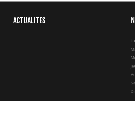
ACTUALITES
N
Lu
Ma
Me
Je
Ve
S
D