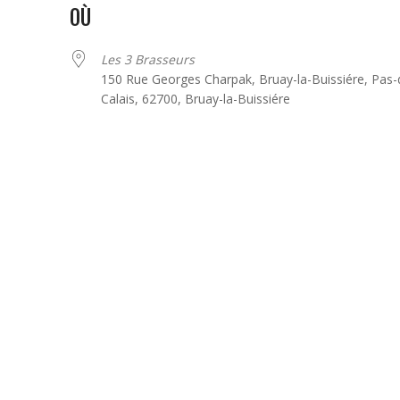
OÙ
Les 3 Brasseurs
150 Rue Georges Charpak, Bruay-la-Buissiére, Pas-
Calais, 62700, Bruay-la-Buissiére
Google
iCalendar
Office 3