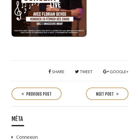
SHARE
TWEET
GOOGLE+
P
o
PREVIOUS POST
NEXT POST
s
t
n
MÉTA
a
v
Connexion