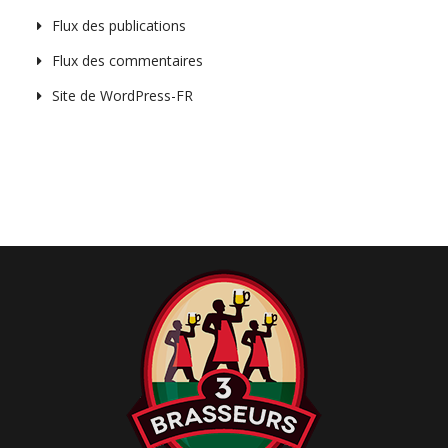
i
Flux des publications
g
a
Flux des commentaires
t
Site de WordPress-FR
i
o
n