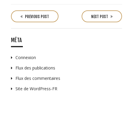
P
o
PREVIOUS POST
NEXT POST
s
t
n
MÉTA
a
v
Connexion
i
Flux des publications
g
a
Flux des commentaires
t
Site de WordPress-FR
i
o
n