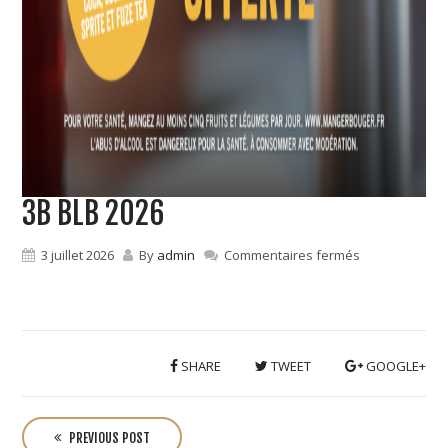
3B BLB 2026
sur
3 juillet 2026
By
admin
Commentaires fermés
3B
BLB
2026
SHARE
TWEET
GOOGLE+
P
o
PREVIOUS POST