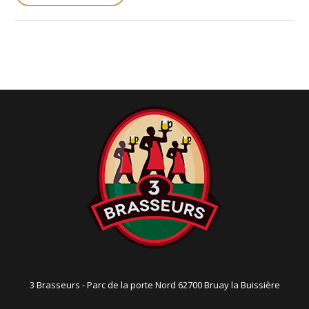
s
t
n
a
v
i
g
a
t
i
o
n
3 Brasseurs - Parc de la porte Nord 62700 Bruay la Buissière