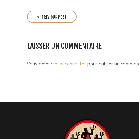
P
o
PREVIOUS POST
s
t
n
LAISSER UN COMMENTAIRE
a
v
i
Vous devez
vous connecter
pour publier un comment
g
a
t
i
o
n