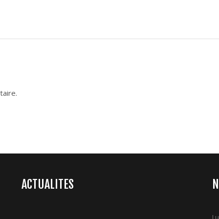
aire.
ACTUALITES
N
Lu