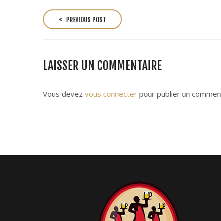
P
o
PREVIOUS POST
s
t
n
LAISSER UN COMMENTAIRE
a
v
i
Vous devez
vous connecter
pour publier un comment
g
a
t
i
o
n