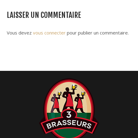
t
n
LAISSER UN COMMENTAIRE
a
v
i
Vous devez
vous connecter
pour publier un commentaire.
g
a
t
i
o
n