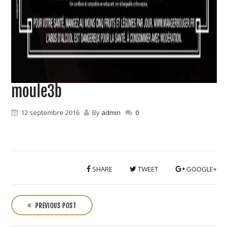
moule3b
12 septembre 2016
By
admin
0
SHARE
TWEET
GOOGLE+
P
o
PREVIOUS POST
s