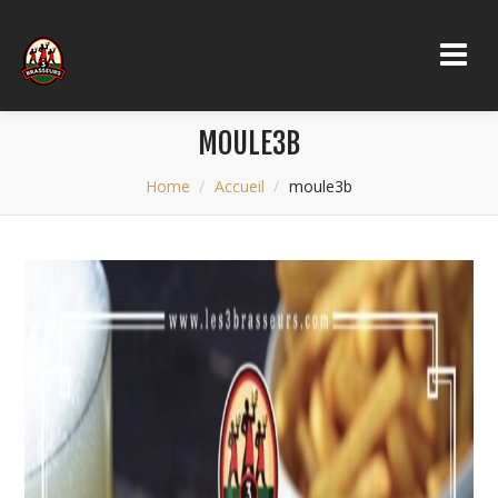
MOULE3B
Home
Accueil
moule3b