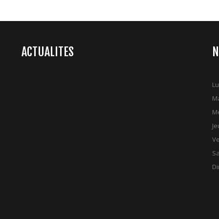
ACTUALITES
N
Lu
Ma
Me
Je
Ve
S
D