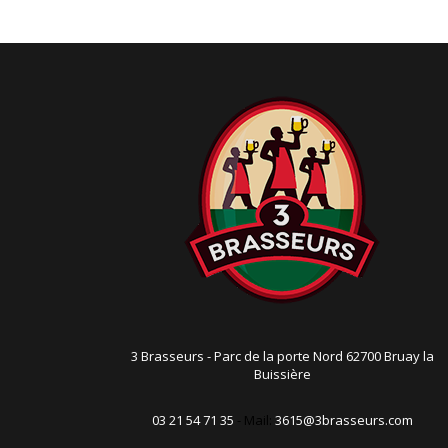
t
i
o
n
3 Brasseurs - Parc de la porte Nord 62700 Bruay la
Buissière
03 21 54 71 35
- Mail:
3615@3brasseurs.com