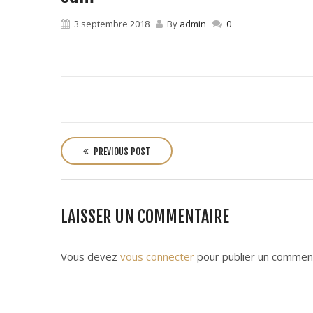
3 septembre 2018
By
admin
0
P
o
PREVIOUS POST
s
t
n
LAISSER UN COMMENTAIRE
a
v
i
Vous devez
vous connecter
pour publier un comment
g
a