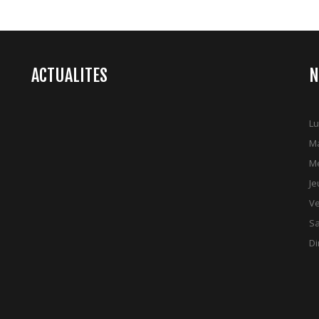
ACTUALITES
N
Lu
Ma
Me
Je
Ve
S
D