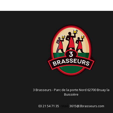
t
i
o
n
3 Brasseurs - Parc de la porte Nord 62700 Bruay la
Buissière
03 21 54 71 35
- Mail:
3615@3brasseurs.com