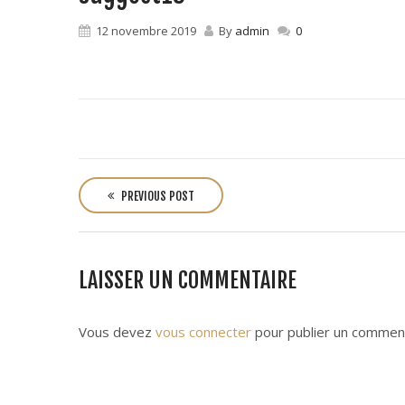
12 novembre 2019
By
admin
0
P
o
PREVIOUS POST
s
t
n
LAISSER UN COMMENTAIRE
a
v
i
Vous devez
vous connecter
pour publier un comment
g
a