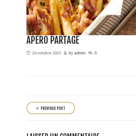
APÉRO PARTAGE
24 octobre 2023
By
admin
0
P
o
PREVIOUS POST
s
t
n