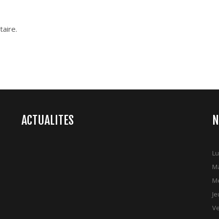
aire.
ACTUALITES
N
Lu
Ma
Me
Je
Ve