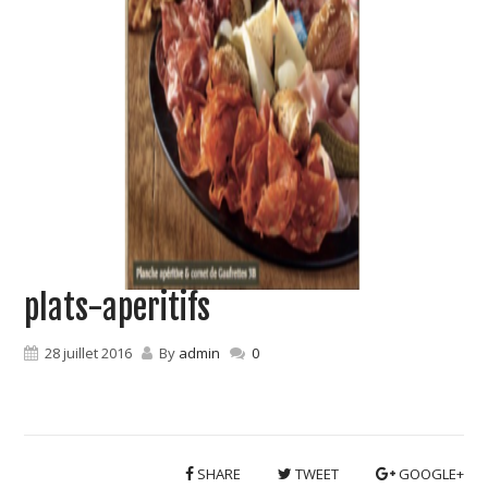
plats-aperitifs
28 juillet 2016
By
admin
0
SHARE
TWEET
GOOGLE+