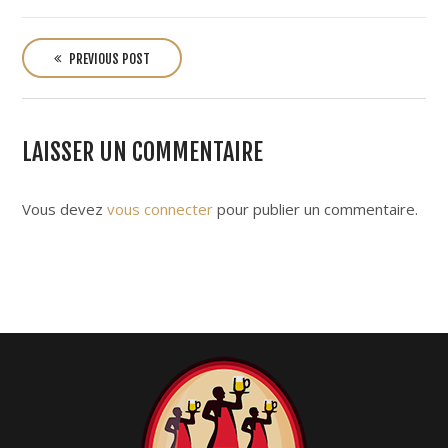
P
o
PREVIOUS POST
s
t
n
LAISSER UN COMMENTAIRE
a
v
i
Vous devez
vous connecter
pour publier un commentaire.
g
a
t
i
o
n