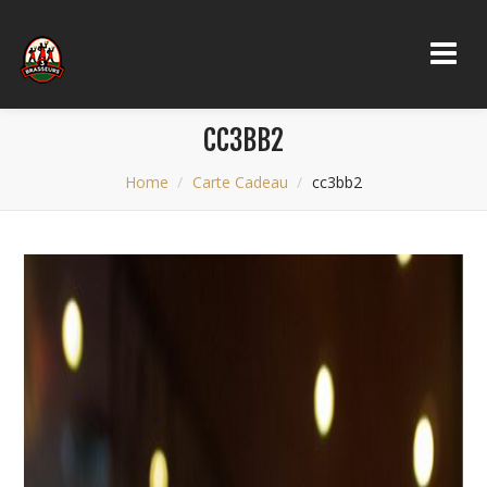
CC3BB2
Home
Carte Cadeau
cc3bb2