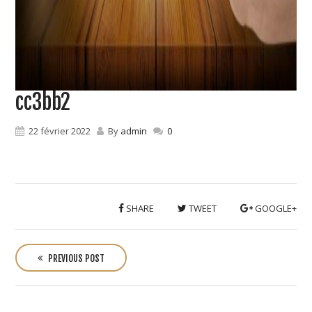
cc3bb2
22 février 2022
By
admin
0
SHARE
TWEET
GOOGLE+
P
o
PREVIOUS POST
s
t
n