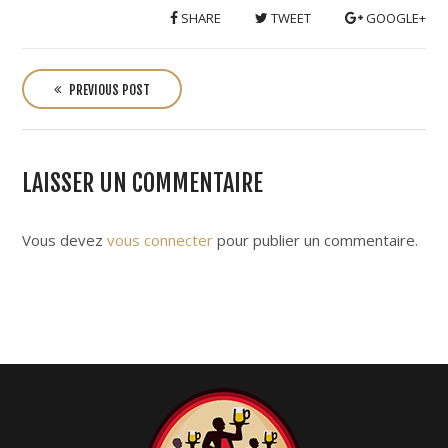
SHARE
TWEET
GOOGLE+
P
o
PREVIOUS POST
s
t
n
LAISSER UN COMMENTAIRE
a
v
i
Vous devez
vous connecter
pour publier un commentaire.
g
a
t
i
o
n