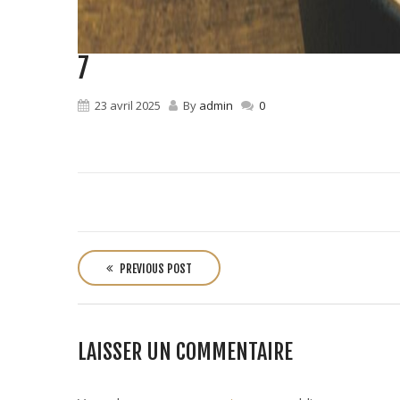
7
23 avril 2025
By
admin
0
P
o
PREVIOUS POST
s
t
n
LAISSER UN COMMENTAIRE
a
v