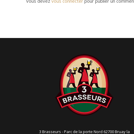
i
Vous devez
vous connecter
pour publier un comment
g
a
t
i
o
n
3 Brasseurs - Parc de la porte Nord 62700 Bruay la