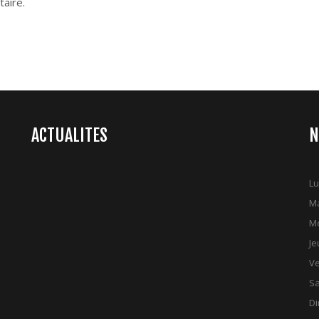
aire.
ACTUALITES
N
Lu
Ma
Me
Je
Ve
S
D