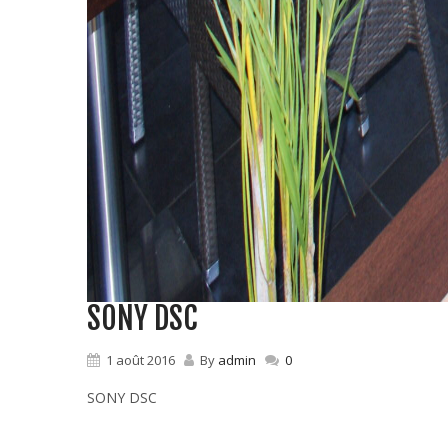
SONY DSC
1 août 2016
By
admin
0
SONY DSC