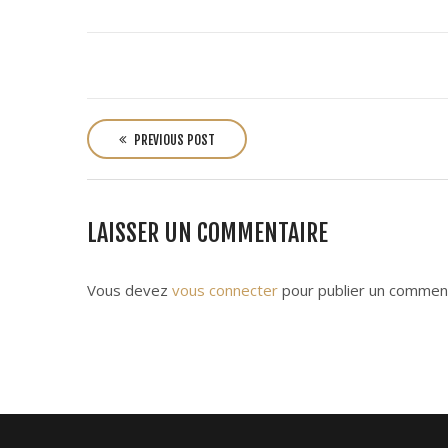
P
o
PREVIOUS POST
s
t
n
LAISSER UN COMMENTAIRE
a
v
i
Vous devez
vous connecter
pour publier un comment
g
a
t
i
o