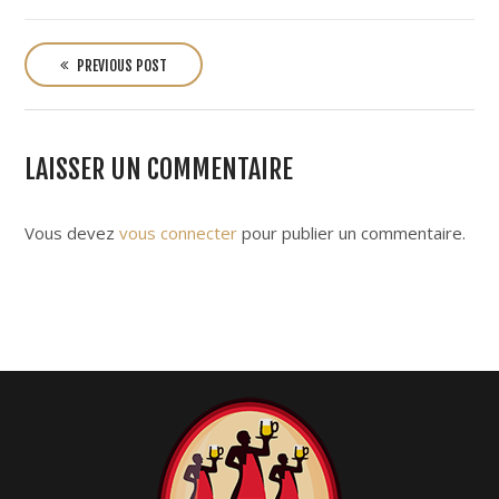
P
o
PREVIOUS POST
s
t
n
LAISSER UN COMMENTAIRE
a
v
i
Vous devez
vous connecter
pour publier un commentaire.
g
a
t
i
o
n