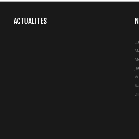
ACTUALITES
N
Lu
Ma
Me
Je
Ve
S
D