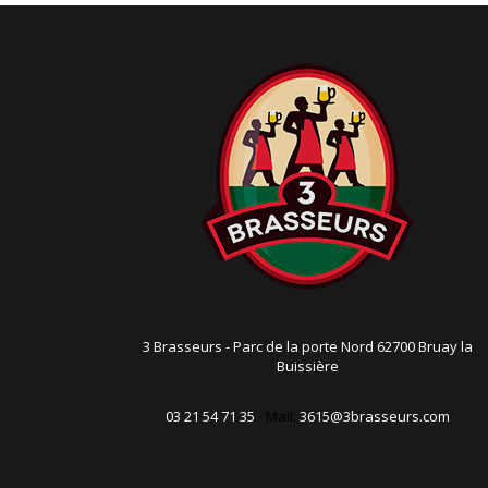
o
n
3 Brasseurs - Parc de la porte Nord 62700 Bruay la
Buissière
03 21 54 71 35
- Mail:
3615@3brasseurs.com