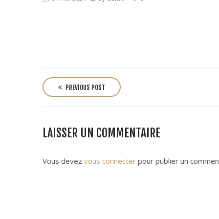
P
o
PREVIOUS POST
s
t
n
LAISSER UN COMMENTAIRE
a
v
i
Vous devez
vous connecter
pour publier un comment
g
a
t
i