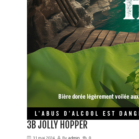
3B JOLLY HOPPER
31 mai 2024
By
admin
0