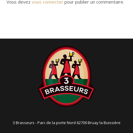
i
Vous devez
vous connecter
pour publier un commentaire.
g
a
t
i
o
n
3 Brasseurs - Parc de la porte Nord 62700 Bruay la Buissière