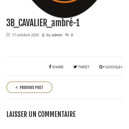
3B_CAVALIER_ambré-1
17 octobre 2025
By
admin
0
SHARE
TWEET
GOOGLE+
P
o
PREVIOUS POST
s
t
n
LAISSER UN COMMENTAIRE
a
v