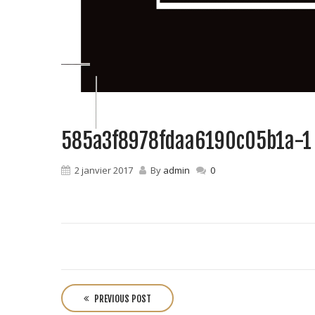
585a3f8978fdaa6190c05b1a-1
2 janvier 2017
By
admin
0
P
o
PREVIOUS POST