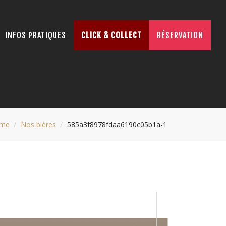
INFOS PRATIQUES
CLICK & COLLECT
RÉSERVATION
me
Nos bières
585a3f8978fdaa6190c05b1a-1