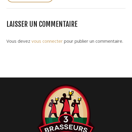
s
t
n
LAISSER UN COMMENTAIRE
a
v
i
Vous devez
vous connecter
pour publier un commentaire.
g
a
t
i
o
n