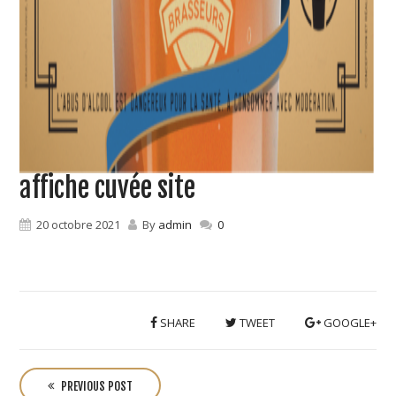
affiche cuvée site
20 octobre 2021
By
admin
0
SHARE
TWEET
GOOGLE+
P
o
PREVIOUS POST