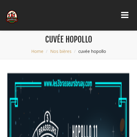
CUVÉE HOPOLLO
Home
Nos bières
cuvée hopollo