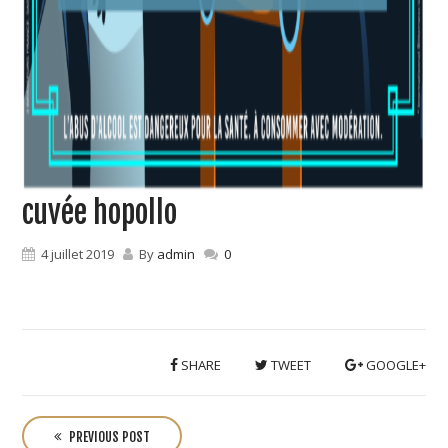
cuvée hopollo
4 juillet 2019
By
admin
0
SHARE
TWEET
GOOGLE+
P
o
PREVIOUS POST