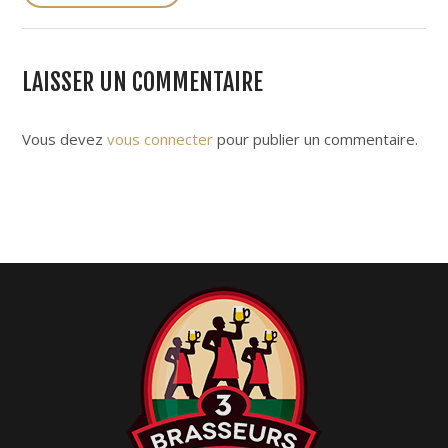
s
t
n
LAISSER UN COMMENTAIRE
a
v
i
Vous devez
vous connecter
pour publier un commentaire.
g
a
t
i
o
n