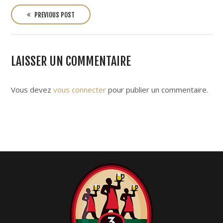
P
o
PREVIOUS POST
s
t
n
LAISSER UN COMMENTAIRE
a
v
i
Vous devez
vous connecter
pour publier un commentaire.
g
a
t
i
o
n