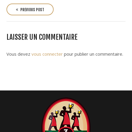
P
o
PREVIOUS POST
s
t
n
LAISSER UN COMMENTAIRE
a
v
i
Vous devez
vous connecter
pour publier un commentaire.
g
a
t
i
o
n