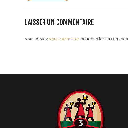
s
t
n
LAISSER UN COMMENTAIRE
a
v
i
Vous devez
vous connecter
pour publier un comment
g
a
t
i
o
n