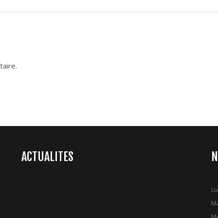
aire.
ACTUALITES
N
Lu
Ma
Me