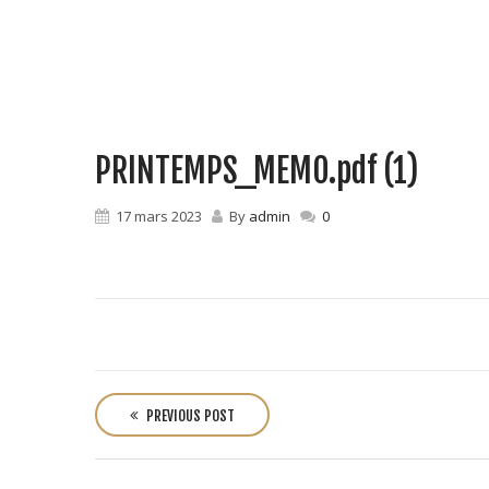
PRINTEMPS_MEMO.pdf (1)
17 mars 2023
By
admin
0
P
o
PREVIOUS POST
s
t