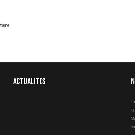
aire.
ACTUALITES
N
Lu
Ma
Me
Je