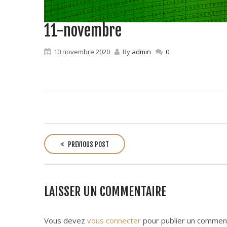
11-novembre
10 novembre 2020
By
admin
0
P
o
PREVIOUS POST
s
t
n
LAISSER UN COMMENTAIRE
a
v
i
Vous devez
vous connecter
pour publier un comment