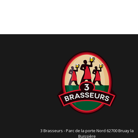
g
a
t
i
o
n
3 Brasseurs - Parc de la porte Nord 62700 Bruay la
Buissière