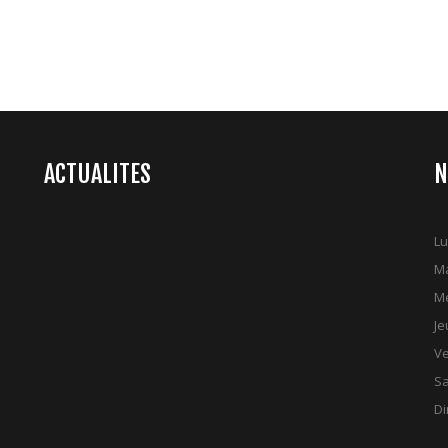
ACTUALITES
N
Lu
Ma
Me
Je
Ve
S
D