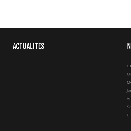
ACTUALITES
N
Lu
Ma
Me
Je
Ve
S
D