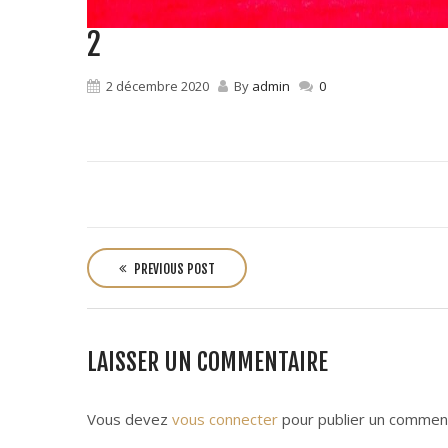
2
2 décembre 2020
By
admin
0
P
o
PREVIOUS POST
s
t
n
LAISSER UN COMMENTAIRE
a
v
i
Vous devez
vous connecter
pour publier un comment