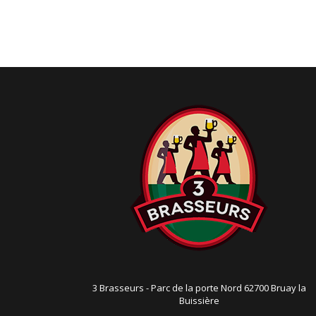
g
a
t
i
o
n
3 Brasseurs - Parc de la porte Nord 62700 Bruay la
Buissière