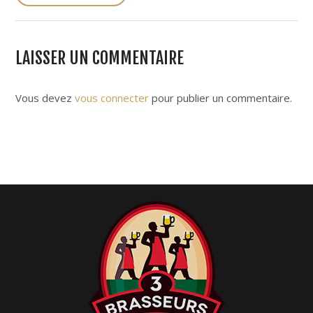
s
t
n
LAISSER UN COMMENTAIRE
a
v
i
Vous devez
vous connecter
pour publier un commentaire.
g
a
t
i
o
n