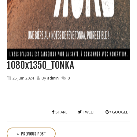
1080x1350_TONKA
25 juin 2024
By
admin
0
SHARE
TWEET
GOOGLE+
P
o
PREVIOUS POST