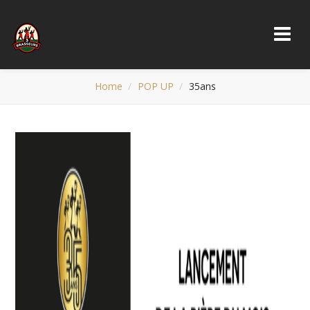
Home
POP UP
35ans