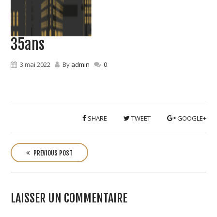
35ans
3 mai 2022
By
admin
0
SHARE
TWEET
GOOGLE+
P
o
PREVIOUS POST
s
t
n
LAISSER UN COMMENTAIRE
a
v