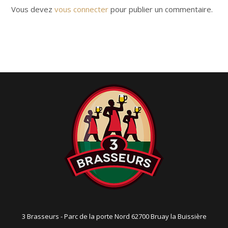
i
Vous devez
vous connecter
pour publier un commentaire.
g
a
t
i
o
n
3 Brasseurs - Parc de la porte Nord 62700 Bruay la Buissière