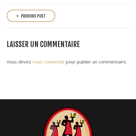
P
o
PREVIOUS POST
s
t
n
LAISSER UN COMMENTAIRE
a
v
i
Vous devez
vous connecter
pour publier un commentaire.
g
a
t
i
o
n