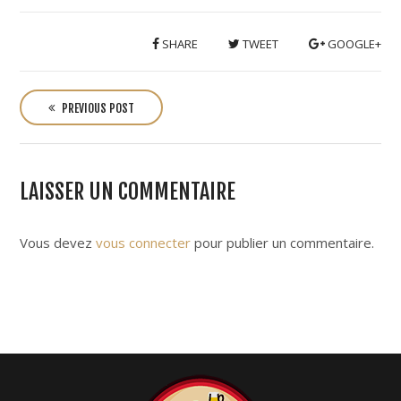
SHARE
TWEET
GOOGLE+
P
o
PREVIOUS POST
s
t
n
LAISSER UN COMMENTAIRE
a
v
i
Vous devez
vous connecter
pour publier un commentaire.
g
a
t
i
o
n