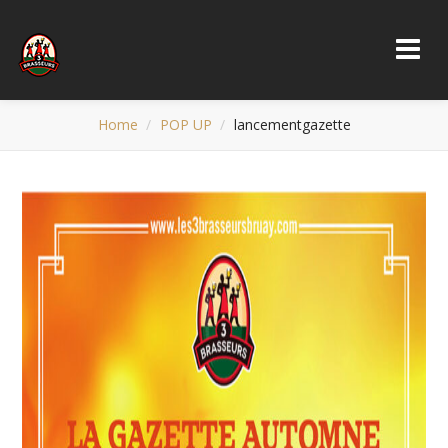
Home
POP UP
lancementgazette