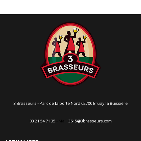
t
i
o
n
3 Brasseurs - Parc de la porte Nord 62700 Bruay la Buissière
03 21 54 71 35
- Mail:
3615@3brasseurs.com