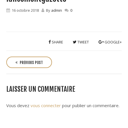
16 octobre 2018
By
admin
0
SHARE
TWEET
GOOGLE+
P
o
PREVIOUS POST
s
t
n
LAISSER UN COMMENTAIRE
a
v
i
Vous devez
vous connecter
pour publier un commentaire.
g
a